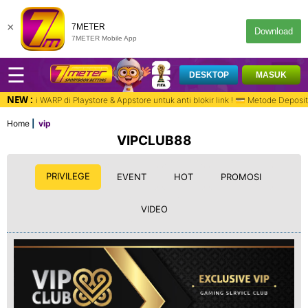
×
7METER
Download
7METER Mobile App
☰
DESKTOP
MASUK
NEW :
asi WARP di Playstore & Appstore untuk anti blokir link ! 💳 Metode Deposit
Home
vip
VIPCLUB88
PRIVILEGE
EVENT
HOT
PROMOSI
VIDEO