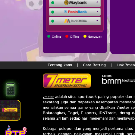
Online
Offline
Gangguan
Tentang kami
|
Cara Betting
|
Link 7met
Lisensi
adalah situs sportbook paling populer dan m
7meter
sekarang juga dan dapatkan kesempatan mendapa
memainkan semua game yang disajikan 7meter seper
Bolatangkas, Togel, E-sports, IDNTrade, Idnrng d
selama 24 jam setiap hari menemani dan menjawab
Sebagai pelopor dan yang menjadi pertama situs t
terbaik dengan pelayanan maksimal untuk set