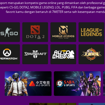
port merupakan kompetisi game online yang dimainkan oleh profesional ga
eperti CS-GO, DOTA2, MOBILE LEGEND, LOL, PUBG, FIFA dan berbagai game
favorit kamu dengan bertaruh di 7METER serta raih kesempatan mend