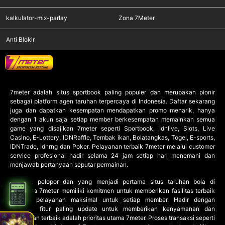
kalkulator-mix-parlay
Zona 7Meter
Anti Blokir
7meter
adalah situs sportbook paling populer dan merupakan pionir
sebagai platform agen taruhan terpercaya di Indonesia. Daftar sekarang
juga dan dapatkan kesempatan mendapatkan promo menarik, hanya
dengan 1 akun saja setiap member berkesempatan memainkan semua
game yang disajikan 7meter seperti Sportbook, Idnlive, Slots, Live
Casino, E-Lottery, IDNRaffle, Tembak ikan, Bolatangkas, Togel, E-sports,
IDNTrade, Idnrng dan Poker. Pelayanan terbaik 7meter melalui customer
service profesional hadir selama 24 jam setiap hari menemani dan
menjawab pertanyaan seputar permainan.
Sebagai pelopor dan yang menjadi pertama situs taruhan bola di
Indonesia 7meter memiliki komitmen untuk memberikan fasilitas terbaik
dengan pelayanan maksimal untuk setiap member. Hadir dengan
berbagai fitur paling update untuk memberikan kenyamanan dan
keamanan terbaik adalah prioritas utama 7meter. Proses transaksi seperti